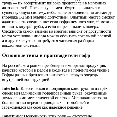
труда — их ассортимент широко представлен в магазинах
автозапчастей. Поскольку элемент будет ввариваться в
существующую систему, небольшие отклонения по диаметру
(порядка 1-2 мм) обычно допустимы. Опытный мастер сможет
адаптировать соединение: если гофра немного уже, её можно
вставить внутрь трубы, а если шире — надеть поверх.
Сложность самой замены во многом зависит от доступности
места установки: иногда можно обойтись локальной врезкой,
а в других случаях потребуется частичная разборка
выхлопной системы.
Основные типы и производители гофр
На российском рынке преобладает импортная продукция,
качество которой в целом находится на приемлемом уровне.
Гофры разных брендов отличаются в первую очередь
внутренней конструкцией:
Interlock:
Классическая и популярная конструкция из трёх
слоёв: металлический гофрированный рукав, окружённый
двумя слоями металлической оплётки. Устанавливается на
большинство переднеприводных автомобилей и
зарекомендовала себя как надёжное решение.
Innerbraid:
Особенность этих гофр — отсутствие