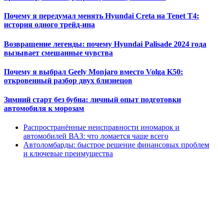
Почему я передумал менять Hyundai Creta на Tenet T4:
история одного трейд-ина
Возвращение легенды: почему Hyundai Palisade 2024 года
вызывает смешанные чувства
Почему я выбрал Geely Monjaro вместо Volga K50:
откровенный разбор двух близнецов
Зимний старт без бубна: личный опыт подготовки
автомобиля к морозам
Распространённые неисправности иномарок и
автомобилей ВАЗ: что ломается чаще всего
Автоломбарды: быстрое решение финансовых проблем
и ключевые преимущества