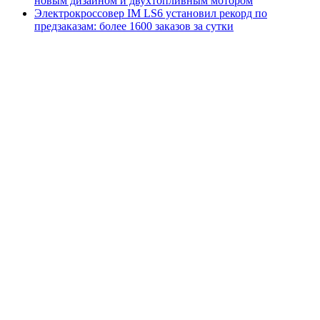
новым дизайном и двухтопливным мотором
Электрокроссовер IM LS6 установил рекорд по
предзаказам: более 1600 заказов за сутки