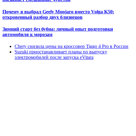
Почему я выбрал Geely Monjaro вместо Volga K50:
откровенный разбор двух близнецов
Зимний старт без бубна: личный опыт подготовки
автомобиля к морозам
Chery снизила цены на кроссовер Tiggo 4 Pro в России
Suzuki приостанавливает планы по выпуску
электромобилей после запуска eVitara