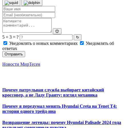
😊
5 + 3 = ?
↻
Уведомлять о новых комментариях
Уведомлять об
ответах
Отправить
Новости МирТесен
Почему патрульная служба выбирает китайский
кроссовер, а не Ладу Гранту: взгляд механика
Почему я передумал менять Hyundai Creta на Tenet T4:
история одного трейд-ина
Возвращение легенды: почему Hyundai Palisade 2024 года
вызывает смешанные чувства