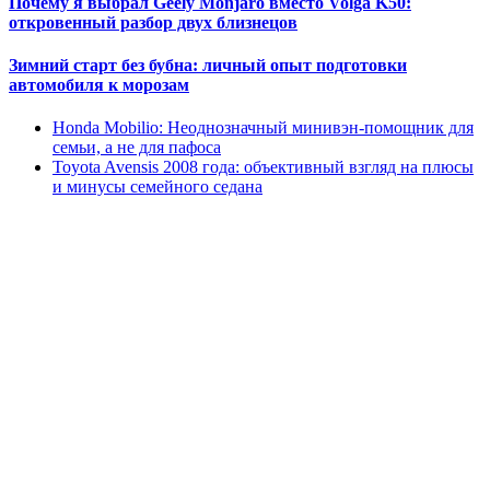
Почему я выбрал Geely Monjaro вместо Volga K50:
откровенный разбор двух близнецов
Зимний старт без бубна: личный опыт подготовки
автомобиля к морозам
Honda Mobilio: Неоднозначный минивэн-помощник для
семьи, а не для пафоса
Toyota Avensis 2008 года: объективный взгляд на плюсы
и минусы семейного седана