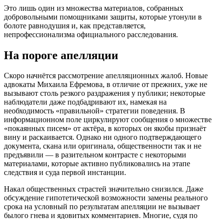
Это лишь один из множества материалов, собранных
добровольными помощниками защиты, которые утонули в
болоте равнодушия и, как представляется,
непрофессионализма официального расследования.
На пороге апелляции
Скоро начнётся рассмотрение апелляционных жалоб. Новые
адвокаты Михаила Ефремова, в отличие от прежних, уже не
вызывают столь резкого раздражения у публики; некоторые
наблюдатели даже подбадривают их, намекая на
необходимость «правильной» стратегии поведения. В
информационном поле циркулируют сообщения о множестве
«покаянных писем» от актёра, в которых он якобы признаёт
вину и раскаивается. Однако ни одного подтверждающего
документа, скана или оригинала, общественности так и не
предъявили — в разительном контрасте с некоторыми
материалами, которые активно публиковались на этапе
следствия и суда первой инстанции.
Накал общественных страстей значительно снизился. Даже
обсуждение гипотетической возможности замены реального
срока на условный по результатам апелляции не вызывает
былого гнева и ядовитых комментариев. Многие, судя по