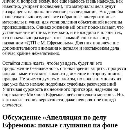
Лично я, вопреки всему, всё ещё надеюсь (ведь надежда, как
известно, умирает последней), что материалы дела будут
возвращены на дополнительное расследование. Это дало бы
шанс тщательно изучить все собранные альтернативные
материалы и улики для установления объективной картины
произошедшего. Однако жизненный опыт подсказывает, что
установление истины, возможно, и не входило в планы тех,
кто изначально разыграл этот громкий спектакль под
названием «ДТП с М. Ефремовым». Для них привлечение
дополнительного внимания к деталям и нестыковкам дела
сейчас крайне нежелательно.
Остаётся лишь ждать, чтобы увидеть, будет ли это
продолжение безнадёжного, с точки зрения защиты, процесса
или же наметится хоть какое-то движение в сторону поиска
правды. Не хочется думать о плохом, но в жизни многих из
нас уже было немало подобных судебных разочарований.
Учитывая суровость вынесенного приговора, надежды на
оправдание Михаила Ефремова действительно мизерны. Но,
как гласит теория вероятности, даже невероятное иногда
случается.
Обсуждение «Апелляция по делу
Ефремова: новые слушания на фоне