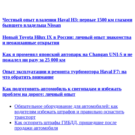
Честный опыт владения Haval H3: первые 1500 км глазами
бывшего владельца Nissan
Новый Toyota Hilux IX в России: личный опыт знакомства
и неожиданные открытия
Как я променял японский автопарк на Changan UNI-S и не
пожалел ни разу за 25 000 км
Опыт эксплуатации и ремонта турбомотора Haval F7: на
что обратить внимание
Как подготовить автомобиль к снегопадам и избежать
проблем на дороге: личный опыт
Обязательное оборудование для автомобилей: как
водителям избежать штрафов и правильно оснастить
транспорт
Как оспорить штрафы ГИБДД, пришедшие после
продажи автомобиля