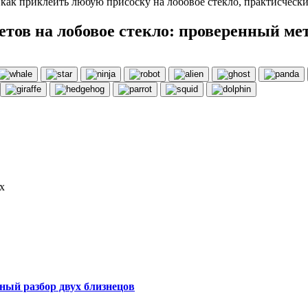
 как приклеить любую присоску на лобовое стекло, практисчески
тов на лобовое стекло: проверенный ме
х
ный разбор двух близнецов