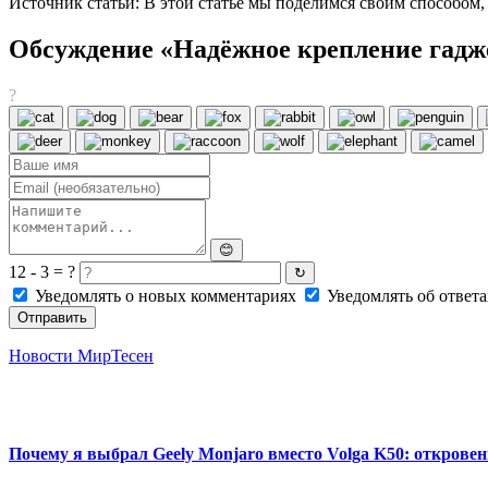
Источник статьи: В этой статье мы поделимся своим способом,
Обсуждение «Надёжное крепление гадже
?
😊
12 - 3 = ?
↻
Уведомлять о новых комментариях
Уведомлять об ответа
Отправить
Новости МирТесен
Почему я выбрал Geely Monjaro вместо Volga K50: откровен