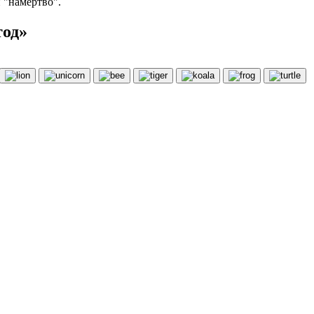
 "намертво".
тод»