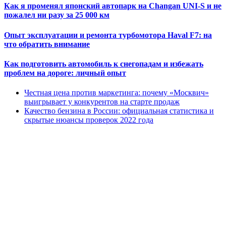
Как я променял японский автопарк на Changan UNI-S и не
пожалел ни разу за 25 000 км
Опыт эксплуатации и ремонта турбомотора Haval F7: на
что обратить внимание
Как подготовить автомобиль к снегопадам и избежать
проблем на дороге: личный опыт
Честная цена против маркетинга: почему «Москвич»
выигрывает у конкурентов на старте продаж
Качество бензина в России: официальная статистика и
скрытые нюансы проверок 2022 года