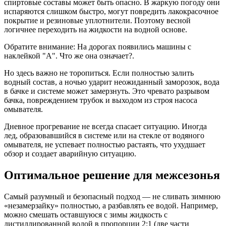
спиртовые составы может быть опасно. В жаркую погоду они
испаряются слишком быстро, могут повредить лакокрасочное
покрытие и резиновые уплотнители. Поэтому весной
логичнее переходить на жидкости на водной основе.
Обратите внимание: На дорогах появились машины с
наклейкой "А". Что же она означает?.
Но здесь важно не торопиться. Если полностью залить
водный состав, а ночью ударит неожиданный заморозок, вода
в бачке и системе может замерзнуть. Это чревато разрывом
бачка, повреждением трубок и выходом из строя насоса
омывателя.
Дневное прогревание не всегда спасает ситуацию. Иногда
лед, образовавшийся в системе или на стекле от водяного
омывателя, не успевает полностью растаять, что ухудшает
обзор и создает аварийную ситуацию.
Оптимальное решение для межсезонья
Самый разумный и безопасный подход — не сливать зимнюю
«незамерзайку» полностью, а разбавлять ее водой. Например,
можно смешать оставшуюся с зимы жидкость с
дистиллированной водой в пропорции 2:1 (две части