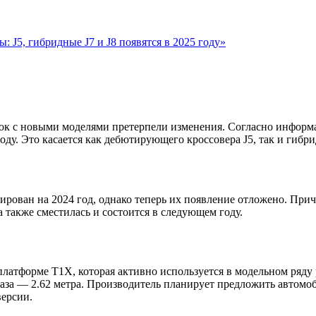
 J5, гибридные J7 и J8 появятся в 2025 году»
ок с новыми моделями претерпели изменения. Согласно информа
оду. Это касается как дебютирующего кроссовера J5, так и гибр
ирован на 2024 год, однако теперь их появление отложено. При
а также сместилась и состоится в следующем году.
 платформе T1X, которая активно используется в модельном ряд
я база — 2.62 метра. Производитель планирует предложить автом
версии.