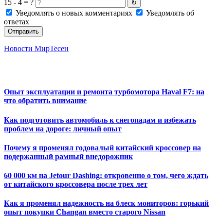
15 - 4 = ?
↻
Уведомлять о новых комментариях
Уведомлять об
ответах
Отправить
Новости МирТесен
Опыт эксплуатации и ремонта турбомотора Haval F7: на
что обратить внимание
Как подготовить автомобиль к снегопадам и избежать
проблем на дороге: личный опыт
Почему я променял годовалый китайский кроссовер на
подержанный рамный внедорожник
60 000 км на Jetour Dashing: откровенно о том, чего ждать
от китайского кроссовера после трех лет
Как я променял надежность на блеск мониторов: горький
опыт покупки Changan вместо старого Nissan