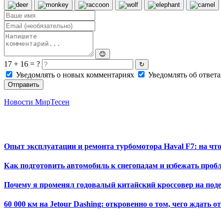
😊
17 + 16 = ?
↻
Уведомлять о новых комментариях
Уведомлять об ответа
Отправить
Новости МирТесен
Опыт эксплуатации и ремонта турбомотора Haval F7: на чт
Как подготовить автомобиль к снегопадам и избежать проб
Почему я променял годовалый китайский кроссовер на п
60 000 км на Jetour Dashing: откровенно о том, чего ждать о