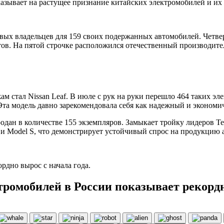
указывает на растущее признание китайских электромобилей и и
овых владельцев для 159 своих подержанных автомобилей. Четве
ов. На пятой строчке расположился отечественный производител
стал Nissan Leaf. В июле с рук на руки перешло 464 таких эле
та модель давно зарекомендовала себя как надежный и экономи
одан в количестве 155 экземпляров. Замыкает тройку лидеров Te
Y и Model S, что демонстрирует устойчивый спрос на продукцию
рдно вырос с начала года.
ромобилей в России показывает рекорд