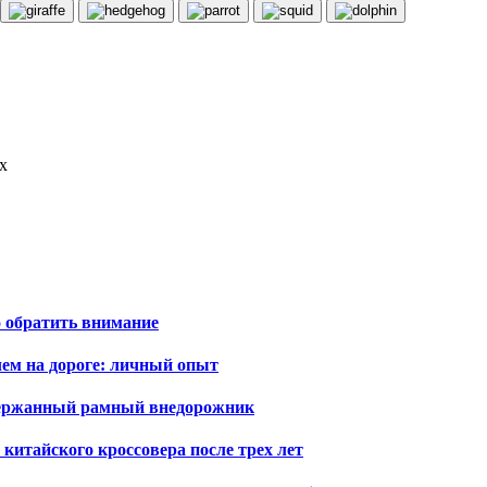
х
о обратить внимание
лем на дороге: личный опыт
одержанный рамный внедорожник
т китайского кроссовера после трех лет