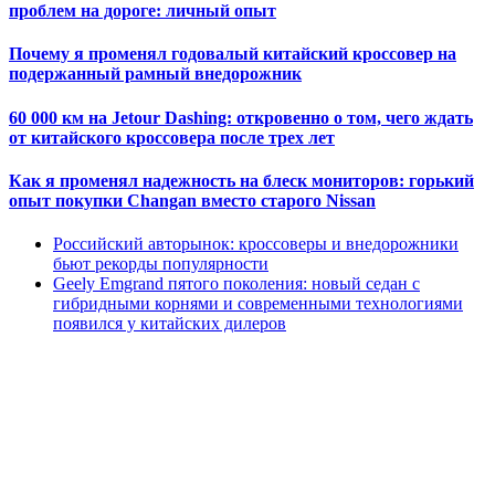
проблем на дороге: личный опыт
Почему я променял годовалый китайский кроссовер на
подержанный рамный внедорожник
60 000 км на Jetour Dashing: откровенно о том, чего ждать
от китайского кроссовера после трех лет
Как я променял надежность на блеск мониторов: горький
опыт покупки Changan вместо старого Nissan
Российский авторынок: кроссоверы и внедорожники
бьют рекорды популярности
Geely Emgrand пятого поколения: новый седан с
гибридными корнями и современными технологиями
появился у китайских дилеров