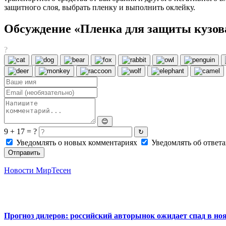
защитного слоя, выбрать пленку и выполнить оклейку.
Обсуждение «Пленка для защиты кузова
?
😊
9 + 17 = ?
↻
Уведомлять о новых комментариях
Уведомлять об ответа
Отправить
Новости МирТесен
Прогноз дилеров: российский авторынок ожидает спад в но