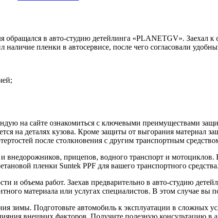
я обращался в авто-студию детейлинга «PLANETGV». Заехал к с
л наличие пленки в автосервисе, после чего согласовали удобны
чей;
ендую на сайте ознакомиться с ключевыми преимуществами защи
ется на деталях кузова. Кроме защиты от выгорания материал з
потертостей после столкновения с другим транспортным средств
 и внедорожников, прицепов, водного транспорт и мотоциклов. 
тановой пленки Suntek PPF для вашего транспортного средства
ти и объема работ. Заехав предварительно в авто-студию дете
итного материала или услугах специалистов. В этом случае вы 
ения зимы. Подготовьте автомобиль к эксплуатации в сложных у
влияния внешних факторов. Получите полезную консультацию в 