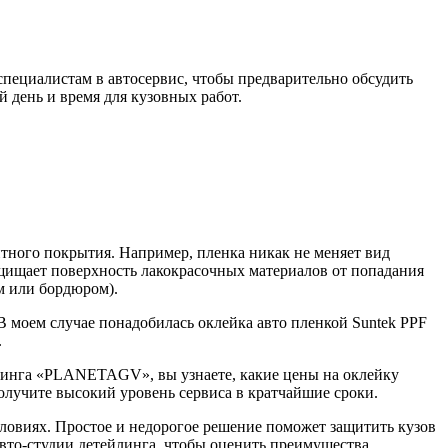
пециалистам в автосервис, чтобы предварительно обсудить
й день и время для кузовных работ.
тного покрытия. Например, пленка никак не меняет вид
ащищает поверхность лакокрасочных материалов от попадания
ом или бордюром).
В моем случае понадобилась оклейка авто пленкой Suntek PPF
.
йлинга «PLANETAGV», вы узнаете, какие цены на оклейку
получите высокий уровень сервиса в кратчайшие сроки.
словиях. Простое и недорогое решение поможет защитить кузов
авто-студии детейлинга, чтобы оценить преимущества