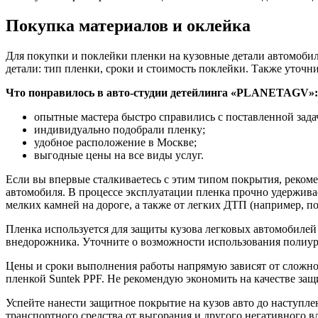
Покупка материалов и оклейка
Для покупки и поклейки пленки на кузовные детали автомобил
детали: тип пленки, сроки и стоимость поклейки. Также уточни
Что понравилось в авто-студии детейлинга «PLANETAGV»:
опытные мастера быстро справились с поставленной зада
индивидуально подобрали пленку;
удобное расположение в Москве;
выгодные цены на все виды услуг.
Если вы впервые сталкиваетесь с этим типом покрытия, реком
автомобиля. В процессе эксплуатации пленка прочно удержива
мелких камней на дороге, а также от легких ДТП (например, 
Пленка используется для защиты кузова легковых автомобилей
внедорожника. Уточните о возможности использования полиуре
Цены и сроки выполнения работы напрямую зависят от сложнос
пленкой Suntek PPF. Не рекомендую экономить на качестве защ
Успейте нанести защитное покрытие на кузов авто до наступл
транспортного средства от выгорания и другого негативного 