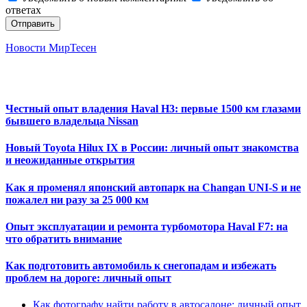
ответах
Отправить
Новости МирТесен
Честный опыт владения Haval H3: первые 1500 км глазами
бывшего владельца Nissan
Новый Toyota Hilux IX в России: личный опыт знакомства
и неожиданные открытия
Как я променял японский автопарк на Changan UNI-S и не
пожалел ни разу за 25 000 км
Опыт эксплуатации и ремонта турбомотора Haval F7: на
что обратить внимание
Как подготовить автомобиль к снегопадам и избежать
проблем на дороге: личный опыт
Как фотографу найти работу в автосалоне: личный опыт