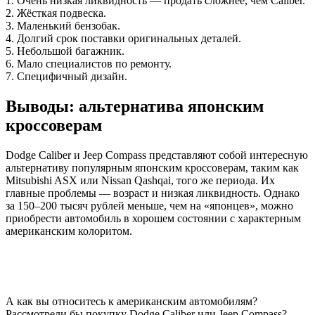
1. Очень низкая ликвидность — продать сложнее, чем Caliber.
2. Жёсткая подвеска.
3. Маленький бензобак.
4. Долгий срок поставки оригинальных деталей.
5. Небольшой багажник.
6. Мало специалистов по ремонту.
7. Специфичный дизайн.
Выводы: альтернатива японским
кроссоверам
Dodge Caliber и Jeep Compass представляют собой интересную
альтернативу популярным японским кроссоверам, таким как
Mitsubishi ASX или Nissan Qashqai, того же периода. Их
главные проблемы — возраст и низкая ликвидность. Однако
за 150–200 тысяч рублей меньше, чем на «японцев», можно
приобрести автомобиль в хорошем состоянии с характерным
американским колоритом.
А как вы относитесь к американским автомобилям?
Рассмотрели бы покупку Dodge Caliber или Jeep Compass?