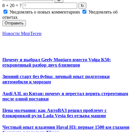
8 + 20 = ?
↻
Уведомлять о новых комментариях
Уведомлять об
ответах
Отправить
Новости МирТесен
Почему я выбрал Geely Monjaro вместо Volga K50:
откровенный разбор двух близнецов
Зимний старт без бубна: личный опыт подготовки
автомобиля к морозам
Audi A3L из Китая: почему я перестал верить стереотипам
после одной поставки
Цена молчания: как АвтоВАЗ решил проблему с
блокировкой руля Lada Vesta без отзыва машин
Честный опыт владения Haval H3: первые 1500 км глазами