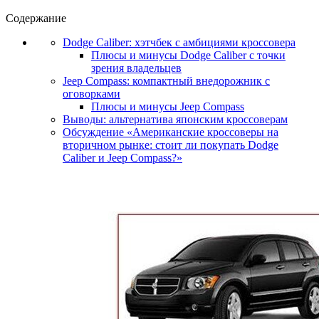
Содержание
Dodge Caliber: хэтчбек с амбициями кроссовера
Плюсы и минусы Dodge Caliber с точки
зрения владельцев
Jeep Compass: компактный внедорожник с
оговорками
Плюсы и минусы Jeep Compass
Выводы: альтернатива японским кроссоверам
Обсуждение «Американские кроссоверы на
вторичном рынке: стоит ли покупать Dodge
Caliber и Jeep Compass?»