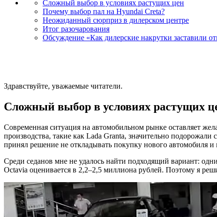
Сложный выбор в условиях растущих цен
Почему выбор пал на Hyundai Creta?
Неожиданный сюрприз в дилерском центре
Итог разочарования
Обсуждение «Как дилерские накрутки заставили отка
Здравствуйте, уважаемые читатели.
Сложный выбор в условиях растущих ц
Современная ситуация на автомобильном рынке оставляет жела
производства, такие как Lada Granta, значительно подорожали 
принял решение не откладывать покупку нового автомобиля и 
Среди седанов мне не удалось найти подходящий вариант: одни
Octavia оценивается в 2,2–2,5 миллиона рублей. Поэтому я ре