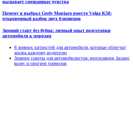
вызывает смешанные чувства
Почему я выбрал Geely Monjaro вместо Volga K50:
откровенный разбор двух близнецов
Зимний старт без бубна: личный опыт подготовки
автомобиля к морозам
8 зимних хитростей для автомобиля, которые облегчат
жизнь каждому водителю
Зимние советы для автомобилистов: вентиляция, баланс
колес и прогрев тормозов