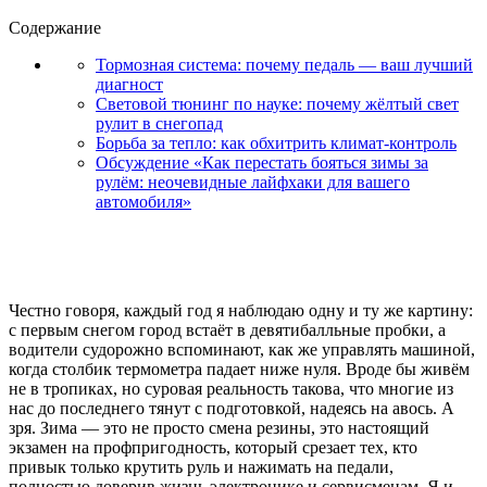
Содержание
Тормозная система: почему педаль — ваш лучший
диагност
Световой тюнинг по науке: почему жёлтый свет
рулит в снегопад
Борьба за тепло: как обхитрить климат-контроль
Обсуждение «Как перестать бояться зимы за
рулём: неочевидные лайфхаки для вашего
автомобиля»
Честно говоря, каждый год я наблюдаю одну и ту же картину:
с первым снегом город встаёт в девятибалльные пробки, а
водители судорожно вспоминают, как же управлять машиной,
когда столбик термометра падает ниже нуля. Вроде бы живём
не в тропиках, но суровая реальность такова, что многие из
нас до последнего тянут с подготовкой, надеясь на авось. А
зря. Зима — это не просто смена резины, это настоящий
экзамен на профпригодность, который срезает тех, кто
привык только крутить руль и нажимать на педали,
полностью доверив жизнь электронике и сервисменам. Я и