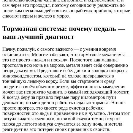
сам через это проходил, поэтому сегодня хочу разложить по
полочкам несколько действительно рабочих приёмов, которые
спасают нервы и железо в мороз.
Тормозная система: почему педаль —
ваш лучший диагност
Начну, пожалуй, с самого важного — с умения вовремя
остановиться. Многие забывают, что тормозные механизмы —
это не просто «нажал и поехал». После того как машина
простояла всю ночь на морозе, металл ведёт себя совершенно
непредсказуемо. Представьте себе: диски и колодки покрыты
микроконденсатом, который на холоде превращается в
тончайшую ледяную корку. Если вы стартанете и сразу
поедете в своём обычном ритме, эффективность замедления
может вас неприятно удивить в самый неподходящий момент.
Я всегда беру за правило первые пару километров пути
деликатно, но методично работать педалью тормоза. Это не
просто прогрев, это своего рода очистка рабочих
поверхностей ото льда и приведение их в чувство. Летом этот
ритуал кажется смешным, но зимой скачки температур от
плюса до лютого минуса случаются за одну ночь, и металл
реагирует на это потерей своих привычных свойств.