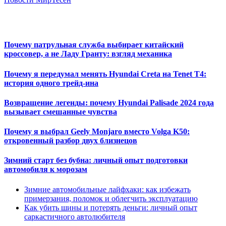
Почему патрульная служба выбирает китайский
кроссовер, а не Ладу Гранту: взгляд механика
Почему я передумал менять Hyundai Creta на Tenet T4:
история одного трейд-ина
Возвращение легенды: почему Hyundai Palisade 2024 года
вызывает смешанные чувства
Почему я выбрал Geely Monjaro вместо Volga K50:
откровенный разбор двух близнецов
Зимний старт без бубна: личный опыт подготовки
автомобиля к морозам
Зимние автомобильные лайфхаки: как избежать
примерзания, поломок и облегчить эксплуатацию
Как убить шины и потерять деньги: личный опыт
саркастичного автолюбителя