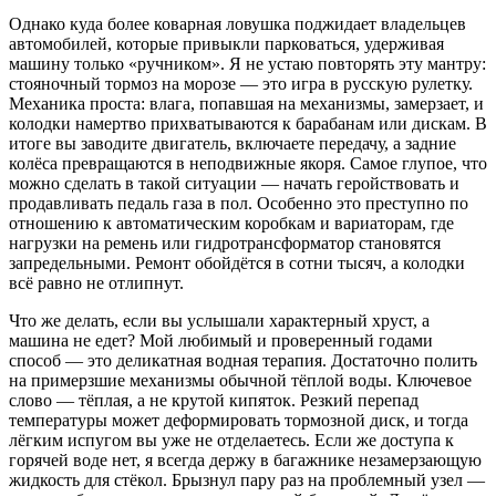
Однако куда более коварная ловушка поджидает владельцев
автомобилей, которые привыкли парковаться, удерживая
машину только «ручником». Я не устаю повторять эту мантру:
стояночный тормоз на морозе — это игра в русскую рулетку.
Механика проста: влага, попавшая на механизмы, замерзает, и
колодки намертво прихватываются к барабанам или дискам. В
итоге вы заводите двигатель, включаете передачу, а задние
колёса превращаются в неподвижные якоря. Самое глупое, что
можно сделать в такой ситуации — начать геройствовать и
продавливать педаль газа в пол. Особенно это преступно по
отношению к автоматическим коробкам и вариаторам, где
нагрузки на ремень или гидротрансформатор становятся
запредельными. Ремонт обойдётся в сотни тысяч, а колодки
всё равно не отлипнут.
Что же делать, если вы услышали характерный хруст, а
машина не едет? Мой любимый и проверенный годами
способ — это деликатная водная терапия. Достаточно полить
на примерзшие механизмы обычной тёплой воды. Ключевое
слово — тёплая, а не крутой кипяток. Резкий перепад
температуры может деформировать тормозной диск, и тогда
лёгким испугом вы уже не отделаетесь. Если же доступа к
горячей воде нет, я всегда держу в багажнике незамерзающую
жидкость для стёкол. Брызнул пару раз на проблемный узел —