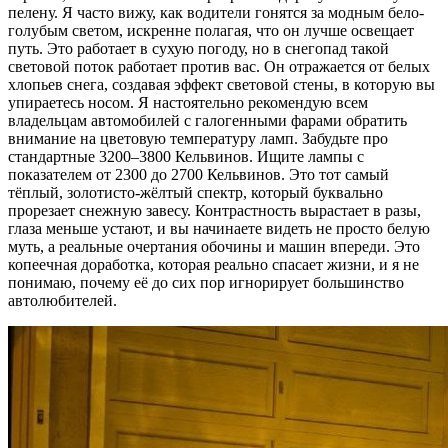
пелену. Я часто вижу, как водители гонятся за модным бело-
голубым светом, искренне полагая, что он лучше освещает
путь. Это работает в сухую погоду, но в снегопад такой
световой поток работает против вас. Он отражается от белых
хлопьев снега, создавая эффект световой стены, в которую вы
упираетесь носом. Я настоятельно рекомендую всем
владельцам автомобилей с галогенными фарами обратить
внимание на цветовую температуру ламп. Забудьте про
стандартные 3200–3800 Кельвинов. Ищите лампы с
показателем от 2300 до 2700 Кельвинов. Это тот самый
тёплый, золотисто-жёлтый спектр, который буквально
прорезает снежную завесу. Контрастность вырастает в разы,
глаза меньше устают, и вы начинаете видеть не просто белую
муть, а реальные очертания обочины и машин впереди. Это
копеечная доработка, которая реально спасает жизни, и я не
понимаю, почему её до сих пор игнорирует большинство
автолюбителей.