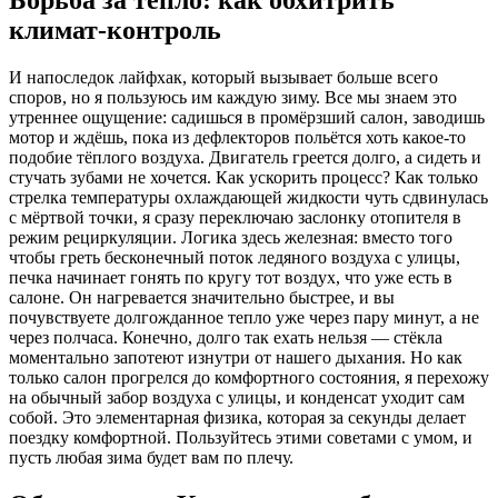
Борьба за тепло: как обхитрить
климат-контроль
И напоследок лайфхак, который вызывает больше всего
споров, но я пользуюсь им каждую зиму. Все мы знаем это
утреннее ощущение: садишься в промёрзший салон, заводишь
мотор и ждёшь, пока из дефлекторов польётся хоть какое-то
подобие тёплого воздуха. Двигатель греется долго, а сидеть и
стучать зубами не хочется. Как ускорить процесс? Как только
стрелка температуры охлаждающей жидкости чуть сдвинулась
с мёртвой точки, я сразу переключаю заслонку отопителя в
режим рециркуляции. Логика здесь железная: вместо того
чтобы греть бесконечный поток ледяного воздуха с улицы,
печка начинает гонять по кругу тот воздух, что уже есть в
салоне. Он нагревается значительно быстрее, и вы
почувствуете долгожданное тепло уже через пару минут, а не
через полчаса. Конечно, долго так ехать нельзя — стёкла
моментально запотеют изнутри от нашего дыхания. Но как
только салон прогрелся до комфортного состояния, я перехожу
на обычный забор воздуха с улицы, и конденсат уходит сам
собой. Это элементарная физика, которая за секунды делает
поездку комфортной. Пользуйтесь этими советами с умом, и
пусть любая зима будет вам по плечу.