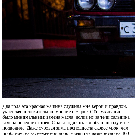
Два года эта красная машина служила мне верой и правдой,
укрепляя положительное мнение о марке. Обслуживание
было минимальным: замена масла, долив из-за течи сальника,
замена передних стоек. Она заводилась в любую погоду и не
подводила. Даже суровая зима преподнесла скорее урок, чем
проблему: на заснеженной дороге машину развернуло на 360