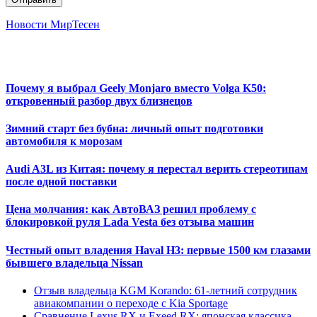
Новости МирТесен
Почему я выбрал Geely Monjaro вместо Volga K50:
откровенный разбор двух близнецов
Зимний старт без бубна: личный опыт подготовки
автомобиля к морозам
Audi A3L из Китая: почему я перестал верить стереотипам
после одной поставки
Цена молчания: как АвтоВАЗ решил проблему с
блокировкой руля Lada Vesta без отзыва машин
Честный опыт владения Haval H3: первые 1500 км глазами
бывшего владельца Nissan
Отзыв владельца KGM Korando: 61-летний сотрудник
авиакомпании о переходе с Kia Sportage
Сравнение Lexus RX и Exeed RX: японская классика