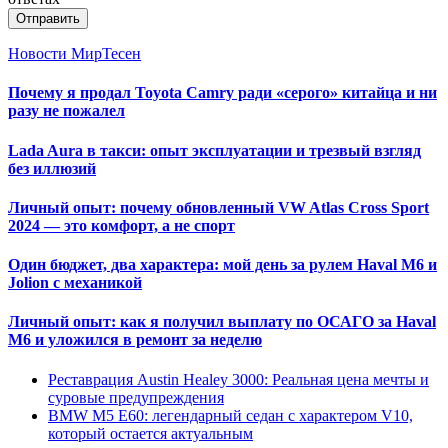
Отправить
Новости МирТесен
Почему я продал Toyota Camry ради «серого» китайца и ни
разу не пожалел
Lada Aura в такси: опыт эксплуатации и трезвый взгляд
без иллюзий
Личный опыт: почему обновленный VW Atlas Cross Sport
2024 — это комфорт, а не спорт
Один бюджет, два характера: мой день за рулем Haval M6 и
Jolion с механикой
Личный опыт: как я получил выплату по ОСАГО за Haval
M6 и уложился в ремонт за неделю
Реставрация Austin Healey 3000: Реальная цена мечты и
суровые предупреждения
BMW M5 E60: легендарный седан с характером V10,
который остается актуальным